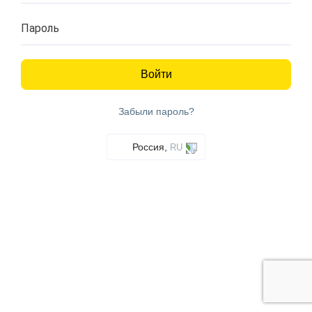
Пароль
Войти
Забыли пароль?
Россия,
RU