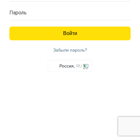
Пароль
Войти
Забыли пароль?
Россия,
RU