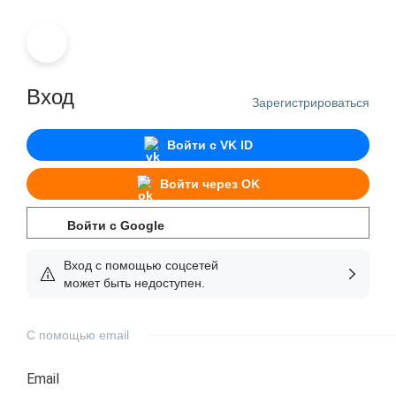
Вход
Зарегистрироваться
Войти с
VK ID
Войти через
OK
Войти с
Google
Вход с помощью соцсетей
может быть недоступен.
С помощью email
Email