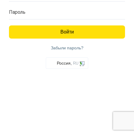
Пароль
Войти
Забыли пароль?
Россия,
RU