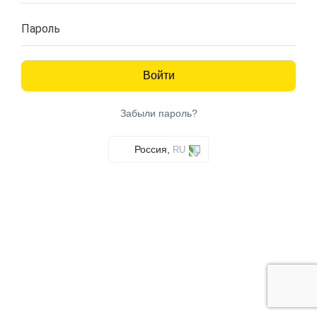
Пароль
Войти
Забыли пароль?
Россия,
RU