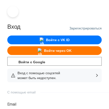
Вход
Зарегистрироваться
Войти с
VK ID
Войти через
OK
Войти с
Google
Вход с помощью соцсетей
может быть недоступен.
С помощью email
Email