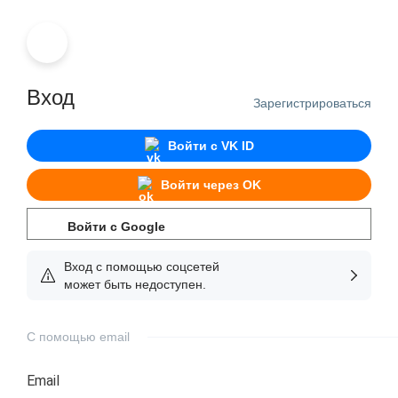
Вход
Зарегистрироваться
Войти с
VK ID
Войти через
OK
Войти с
Google
Вход с помощью соцсетей
может быть недоступен.
С помощью email
Email