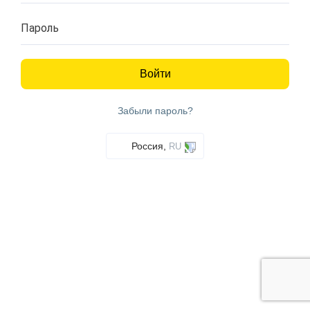
Пароль
Войти
Забыли пароль?
Россия,
RU