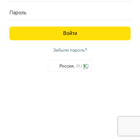
Пароль
Войти
Забыли пароль?
Россия,
RU