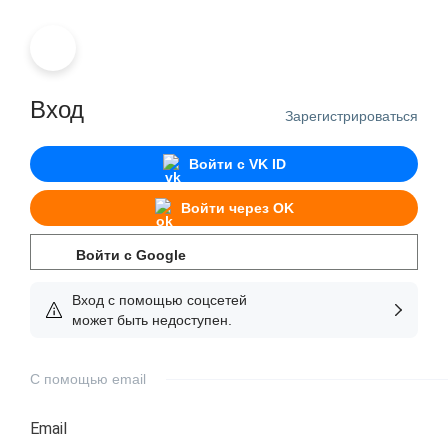
Вход
Зарегистрироваться
Войти с
VK ID
Войти через
OK
Войти с
Google
Вход с помощью соцсетей
может быть недоступен.
С помощью email
Email