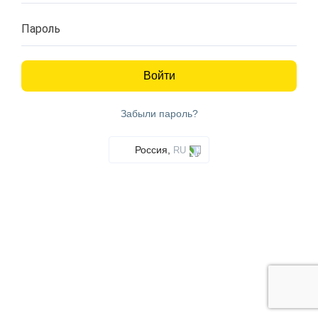
Пароль
Войти
Забыли пароль?
Россия,
RU