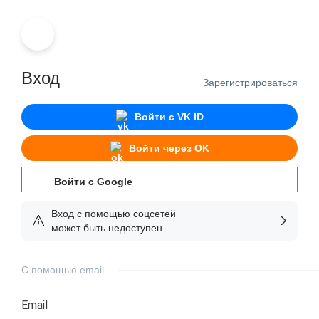
Вход
Зарегистрироваться
Войти с
VK ID
Войти через
OK
Войти с
Google
Вход с помощью соцсетей
может быть недоступен.
С помощью email
Email