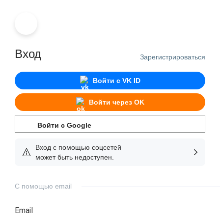
Вход
Зарегистрироваться
Войти с
VK ID
Войти через
OK
Войти с
Google
Вход с помощью соцсетей
может быть недоступен.
С помощью email
Email